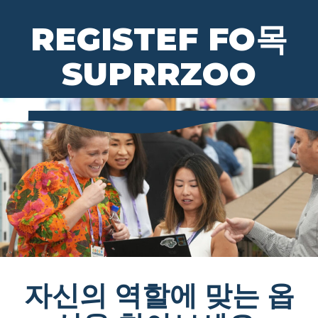
R
E
G
I
S
T
E
F
F
O
목
S
U
P
R
R
Z
O
O
자신의 역할에 맞는 옵