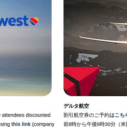
デルタ航空
 attendees discounted
割引航空券のご予約
はこち
using
this link
(company
前8時から午後6時30分（