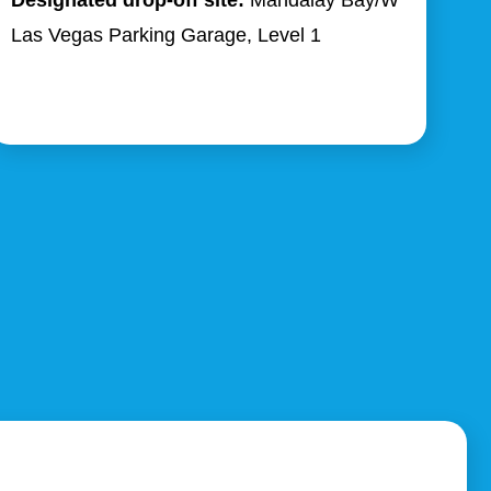
Designated drop-off site:
Mandalay Bay/W
Las Vegas Parking Garage, Level 1