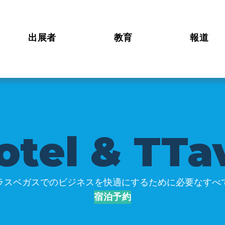
出展者
教育
報道
o
t
e
l
&
T
T
a
ラスベガスでのビジネスを快適にするために必要なすべ
宿泊予約