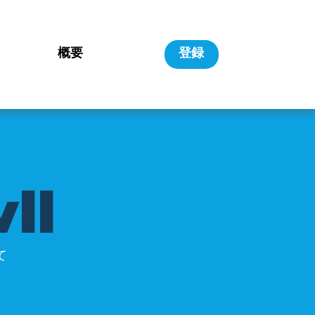
概要
登録
v
l
l
て