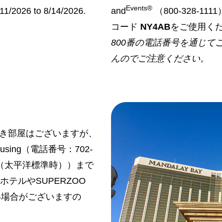
Events®
8/11/2026 to 8/14/2026.
and
（800-328-11
コード
NY4AB
をご使用く
800番の電話番号を通じ
んのでご注意ください。
き部屋はございますが、
using（電話番号：702-
3時（太平洋標準時））まで
ホテルやSUPERZOO
い場合がございますの