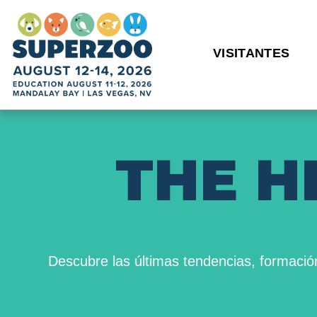
VISITANTES
T
H
E
H
Descubre las últimas tendencias, formació