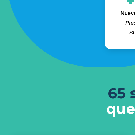
+
Nuev
Pre
S
65 
que