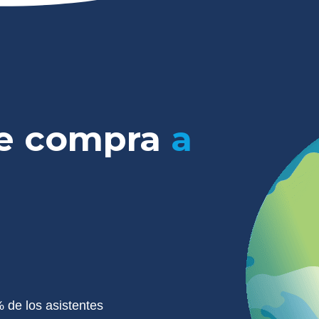
de compra
a
 de los asistentes