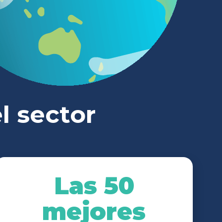
l sector
Las 50
mejores