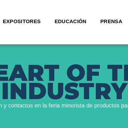
EXPOSITORES
EDUCACIÓN
PRENSA
E
A
R
T
O
F
T
I
N
D
U
S
T
R
Y
n y contactos en la feria minorista de productos