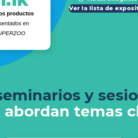
1.1K
Ver la lista de exposi
os productos
sentados en
UPERZOO
seminarios y sesi
 abordan temas c