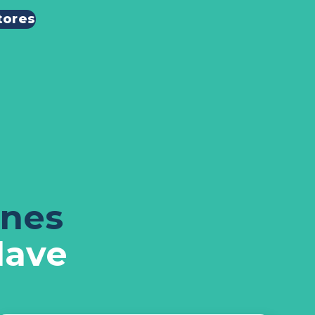
tores
ones
lave