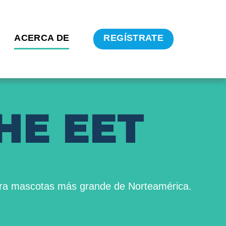
ACERCA DE
REGÍSTRATE
H
E
E
E
T
 para mascotas más grande de Norteamérica.