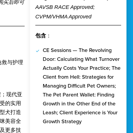
购买后即可
AAVSB RACE Approved;
CVPM/VHMA Approved
包含
：
CE Sessions — The Revolving
Door: Calculating What Turnover
宠物急救与护理
Actually Costs Your Practice; The
Client from Hell: Strategies for
Managing Difficult Pet Owners;
课程；现代亚
The Pet Parent Wallet: Finding
受的实用
Growth in the Other End of the
型犬打造
Leash; Client Experience is Your
咪美容全
Growth Strategy
及更多技