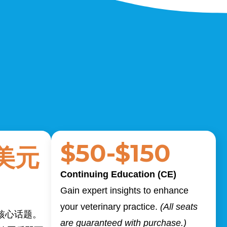
$50-$150
0美元
Continuing Education
(CE)
Gain expert insights to enhance
your veterinary practice.
(All seats
核心话题。
are guaranteed with purchase.)