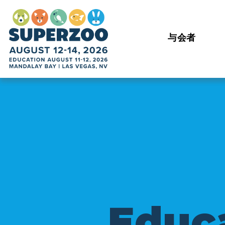
与会者
E
d
u
c