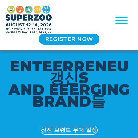
REGISTER NOW
E
N
T
E
E
R
R
E
N
E
U
갱신
S
A
N
D
E
E
E
R
G
I
N
G
B
R
A
N
D
들
신진 브랜드 무대 일정